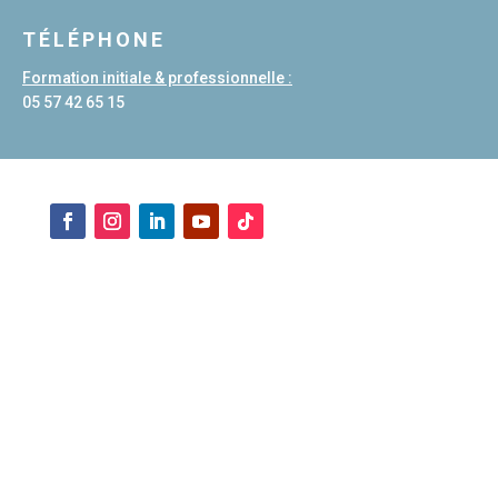
TÉLÉPHONE
Formation initiale & professionnelle :
05 57 42 65 15
ESPACE IENT
Se connecter
INFORMATIONS
Mentions légales
Politiques de confidentialité
CGV