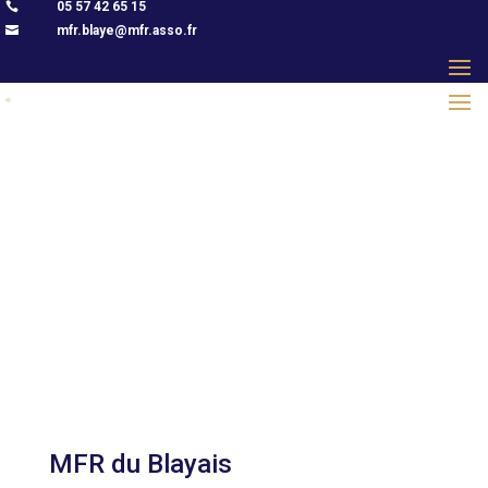
05 57 42 65 15

mfr.blaye@mfr.asso.fr

MFR du Blayais