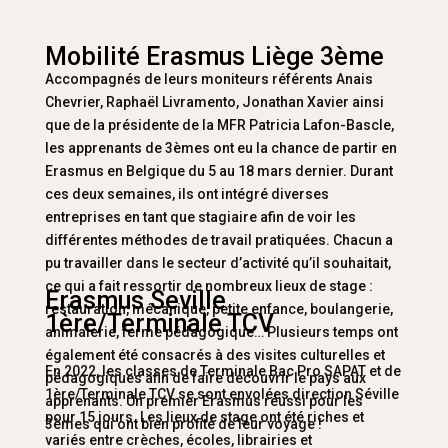
Mobilité Erasmus Liège 3ème
Accompagnés de leurs moniteurs référents Anais
Chevrier, Raphaël Livramento, Jonathan Xavier ainsi
que de la présidente de la MFR Patricia Lafon-Bascle,
les apprenants de 3èmes ont eu la chance de partir en
Erasmus en Belgique du 5 au 18 mars dernier. Durant
ces deux semaines, ils ont intégré diverses
entreprises en tant que stagiaire afin de voir les
différentes méthodes de travail pratiquées. Chacun a
pu travailler dans le secteur d’activité qu’il souhaitait,
ce qui a fait ressortir de nombreux lieux de stage :
Erasmus Seville
restauration, mécanique, petite enfance, boulangerie,
1ère/Terminale TCV
animalerie, ferme pédagogique… Plusieurs temps ont
également été consacrés à des visites culturelles et
En 2022, les classes de Terminale Bac Pro SAPAT et de
pédagogiques afin de faire découvrir le pays aux
1ère/Terminale TCV se sont envolées direction Séville
apprenants. Un premier Erasmus réussi pour les
pour 15 jours. Les lieux de stage ont été riches et
3èmes qui ont bien profité de leur voyage !
variés entre crèches, écoles, librairies et