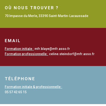
OÙ NOUS TROUVER ?
CMonAlternance
70 Impasse du Merle, 33390 Saint-Martin-Lacaussade
Association Nationale des Apprentis de
France
EMAIL
1 jeune, 1 solution
Formation initiale :
mfr.blaye@mfr.asso.fr
Formation professionnelle :
celine.steindorf@mfr.asso.fr
TÉLÉPHONE
Formation initiale & professionnelle :
05 57 42 65 15