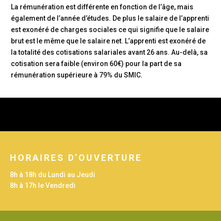
La rémunération est différente en fonction de l’âge, mais
également de l’année d’études. De plus le salaire de l’apprenti
est exonéré de charges sociales ce qui signifie que le salaire
brut est le même que le salaire net. L’apprenti est exonéré de
la totalité des cotisations salariales avant 26 ans. Au-delà, sa
cotisation sera faible (environ 60€) pour la part de sa
rémunération supérieure à 79% du SMIC.
INFO-RESSOURCES
HORAIRES D’OUVERTURE
Walt Community
8h à 18h du Lundi au Jeudi
8h à 17h le Vendredi
alternance.emploi.gouv.fr